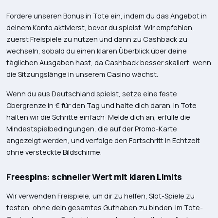
Fordere unseren Bonus in Tote ein, indem du das Angebot in
deinem Konto aktivierst, bevor du spielst. Wir empfehlen,
zuerst Freispiele zu nutzen und dann zu Cashback zu
wechseln, sobald du einen klaren Überblick über deine
täglichen Ausgaben hast, da Cashback besser skaliert, wenn
die Sitzungslänge in unserem Casino wächst.
Wenn du aus Deutschland spielst, setze eine feste
Obergrenze in € für den Tag und halte dich daran. In Tote
halten wir die Schritte einfach: Melde dich an, erfülle die
Mindestspielbedingungen, die auf der Promo-Karte
angezeigt werden, und verfolge den Fortschritt in Echtzeit
ohne versteckte Bildschirme.
Freespins: schneller Wert mit klaren Limits
Wir verwenden Freispiele, um dir zu helfen, Slot-Spiele zu
testen, ohne dein gesamtes Guthaben zu binden. Im Tote-