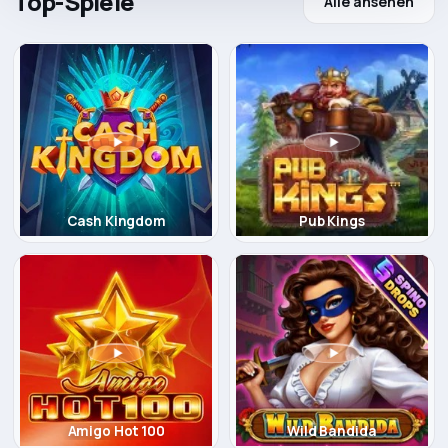
Top-Spiele
Alle ansehen
Cash Kingdom
Pub Kings
Amigo Hot 100
Wild Bandida