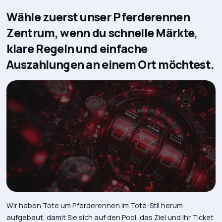
Wähle zuerst unser Pferderennen
Zentrum, wenn du schnelle Märkte,
klare Regeln und einfache
Auszahlungen an einem Ort möchtest.
Wir haben Tote um Pferderennen im Tote-Stil herum
aufgebaut, damit Sie sich auf den Pool, das Ziel und Ihr Ticket