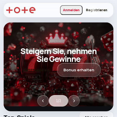
Anmelden
Registrieren
Steigern Sie, nehmen
Sie Gewinne
Jetzt spielen
Bonus erhalten
1/2