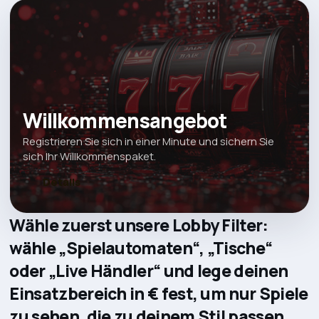
Willkommensangebot
Registrieren Sie sich in einer Minute und sichern Sie
sich Ihr Willkommenspaket.
Details
Wähle zuerst unsere Lobby Filter:
wähle „Spielautomaten“, „Tische“
oder „Live Händler“ und lege deinen
Einsatzbereich in € fest, um nur Spiele
zu sehen, die zu deinem Stil passen.