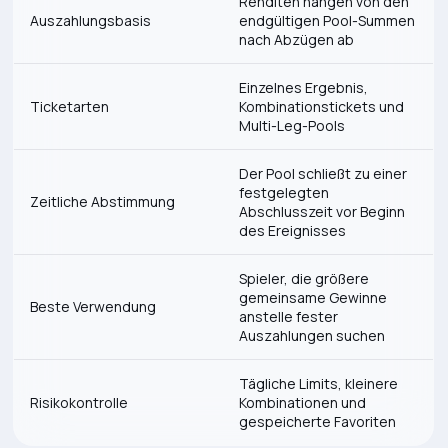
Renditen hängen von den
Einträge, klarere Pool Summen und denselben
Auszahlungsbasis
endgültigen Pool-Summen
Kontostand an einem Ort.
nach Abzügen ab
Werde ein VIP bei Tote: Exklusive Belohnungen, die
08
sich persönlich anfühlen
Einzelnes Ergebnis,
Ticketarten
Kombinationstickets und
Sicherheit bei Tote: Sichere Zahlungen und
09
Multi-Leg-Pools
Spielerschutz
Der Pool schließt zu einer
Setze feste Limits, bevor du spielst, und halte dein
10
festgelegten
Konto 18+ verifiziert
Zeitliche Abstimmung
Abschlusszeit vor Beginn
des Ereignisses
Wähle eine robuste Tragetasche mit
11
Reißverschluss oben, einem verstärkten Boden
und 12–14 Zoll Griffen, dann richte sie mit 3 inneren
Spieler, die größere
Zonen ein: Wertsachen, Technik und
gemeinsame Gewinne
Beste Verwendung
Alltagsgegenstände.
anstelle fester
Auszahlungen suchen
Häufig gestellte Fragen
12
Tägliche Limits, kleinere
Risikokontrolle
Kombinationen und
gespeicherte Favoriten