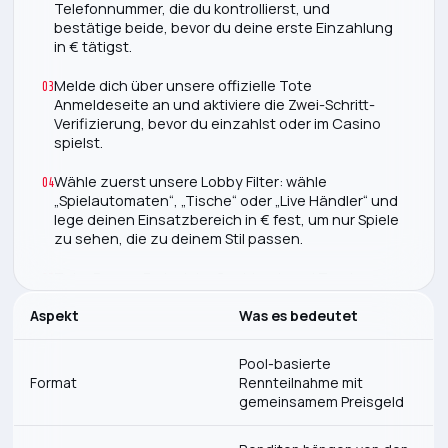
Telefonnummer, die du kontrollierst, und
bestätige beide, bevor du deine erste Einzahlung
in € tätigst.
Melde dich über unsere offizielle Tote
03
Anmeldeseite an und aktiviere die Zwei-Schritt-
Verifizierung, bevor du einzahlst oder im Casino
spielst.
Wähle zuerst unsere Lobby Filter: wähle
04
„Spielautomaten“, „Tische“ oder „Live Händler“ und
lege deinen Einsatzbereich in € fest, um nur Spiele
zu sehen, die zu deinem Stil passen.
Tote-Bonus: Freispiele, Cashback und Turniere
05
Aspekt
Was es bedeutet
Verwende einen Aktionscode nur in dem Moment,
06
in dem du ein Angebot bei Tote einlöst, und
stimme ihn immer mit der genauen Bonussorte auf
Pool-basierte
der Aktionsseite überein.
Format
Rennteilnahme mit
gemeinsamem Preisgeld
Installiere unsere Mobile App und nutze den Pari-
07
Mutuel Pool auf Android oder iOS für schnellere