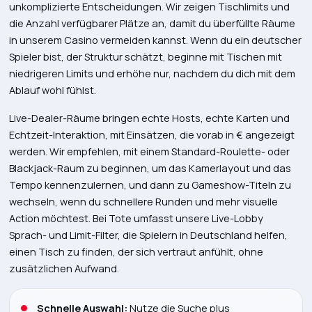
unkomplizierte Entscheidungen. Wir zeigen Tischlimits und
die Anzahl verfügbarer Plätze an, damit du überfüllte Räume
in unserem Casino vermeiden kannst. Wenn du ein deutscher
Spieler bist, der Struktur schätzt, beginne mit Tischen mit
niedrigeren Limits und erhöhe nur, nachdem du dich mit dem
Ablauf wohl fühlst.
Live-Dealer-Räume bringen echte Hosts, echte Karten und
Echtzeit-Interaktion, mit Einsätzen, die vorab in € angezeigt
werden. Wir empfehlen, mit einem Standard-Roulette- oder
Blackjack-Raum zu beginnen, um das Kamerlayout und das
Tempo kennenzulernen, und dann zu Gameshow-Titeln zu
wechseln, wenn du schnellere Runden und mehr visuelle
Action möchtest. Bei Tote umfasst unsere Live-Lobby
Sprach- und Limit-Filter, die Spielern in Deutschland helfen,
einen Tisch zu finden, der sich vertraut anfühlt, ohne
zusätzlichen Aufwand.
Schnelle Auswahl:
Nutze die Suche plus