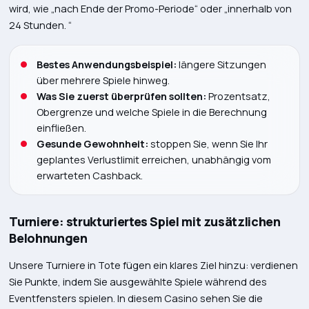
wird, wie „nach Ende der Promo-Periode“ oder „innerhalb von
24 Stunden. “
Bestes Anwendungsbeispiel:
längere Sitzungen
über mehrere Spiele hinweg.
Was Sie zuerst überprüfen sollten:
Prozentsatz,
Obergrenze und welche Spiele in die Berechnung
einfließen.
Gesunde Gewohnheit:
stoppen Sie, wenn Sie Ihr
geplantes Verlustlimit erreichen, unabhängig vom
erwarteten Cashback.
Turniere: strukturiertes Spiel mit zusätzlichen
Belohnungen
Unsere Turniere in Tote fügen ein klares Ziel hinzu: verdienen
Sie Punkte, indem Sie ausgewählte Spiele während des
Eventfensters spielen. In diesem Casino sehen Sie die