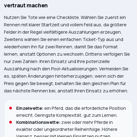
vertraut machen
Nutzen Sie Tote wie eine Checkliste. Wählen Sie zuerst ein
Rennen mit klarer Startzeit und vollem Feld aus, da größere
Felder in der Regel vielfältigere Auszahlungen erzeugen.
Zweitens wählen Sie einen einfachen Ticket-Typ aus und
wiederholen ihn für zwei Rennen, damit Sie das Format
lernen, anstatt Optionen zu wechseln. Drittens verfolgen Sie
nur zwei Zahlen: Ihren Einsatz und Ihre potenzielle
Auszahlung nach den Pool-Aktualisierungen. Vermeiden Sie
es, späten Änderungen hinterherzujagen; wenn sich der
Preis gegen Sie bewegt, behalten Sie den gleichen Plan für
das nächste Rennen bei, anstatt Ihren Einsatz zu erhöhen.
Einzelwette:
ein Pferd, das die erforderliche Position
erreicht. Geringste Komplexität, gut zum Lernen.
Kombinationswette:
zwei oder mehr Pferde in
exakter oder ungeordneter Reihenfolge. Höhere
Varianz, besser mit kleinen Einsätzen nutzen.