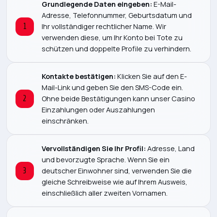
Grundlegende Daten eingeben:
E-Mail-
Adresse, Telefonnummer, Geburtsdatum und
Ihr vollständiger rechtlicher Name. Wir
verwenden diese, um Ihr Konto bei Tote zu
schützen und doppelte Profile zu verhindern.
Kontakte bestätigen:
Klicken Sie auf den E-
Mail-Link und geben Sie den SMS-Code ein.
Ohne beide Bestätigungen kann unser Casino
Einzahlungen oder Auszahlungen
einschränken.
Vervollständigen Sie Ihr Profil:
Adresse, Land
und bevorzugte Sprache. Wenn Sie ein
deutscher Einwohner sind, verwenden Sie die
gleiche Schreibweise wie auf Ihrem Ausweis,
einschließlich aller zweiten Vornamen.