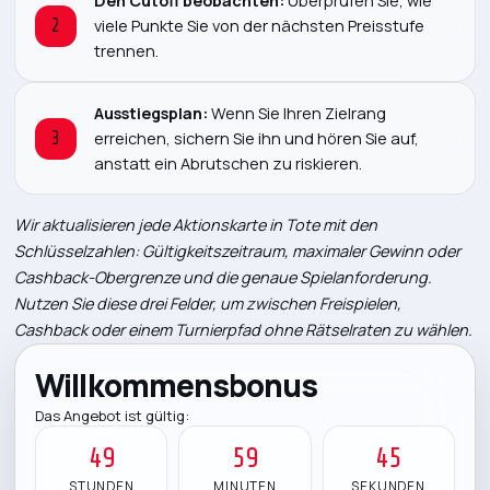
Den Cutoff beobachten:
Überprüfen Sie, wie
viele Punkte Sie von der nächsten Preisstufe
trennen.
Ausstiegsplan:
Wenn Sie Ihren Zielrang
erreichen, sichern Sie ihn und hören Sie auf,
anstatt ein Abrutschen zu riskieren.
Wir aktualisieren jede Aktionskarte in Tote mit den
Schlüsselzahlen: Gültigkeitszeitraum, maximaler Gewinn oder
Cashback-Obergrenze und die genaue Spielanforderung.
Nutzen Sie diese drei Felder, um zwischen Freispielen,
Cashback oder einem Turnierpfad ohne Rätselraten zu wählen.
Willkommensbonus
Das Angebot ist gültig:
49
59
42
STUNDEN
MINUTEN
SEKUNDEN